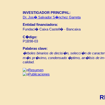
INVESTIGADOR PRINCIPAL:
Dr. Jos� Salvador S�nchez Garreta
Entidad financiadora:
Fundaci� Caixa Castell� - Bancaixa
C�digo:
P1B98-03
Palabras clave:
�rboles binarios de decisi�n, selecci�n de caracte
m�s pr�ximo, condensado �ptimo, an�lisis de im�
calidad.
Resumen
Publicaciones
R