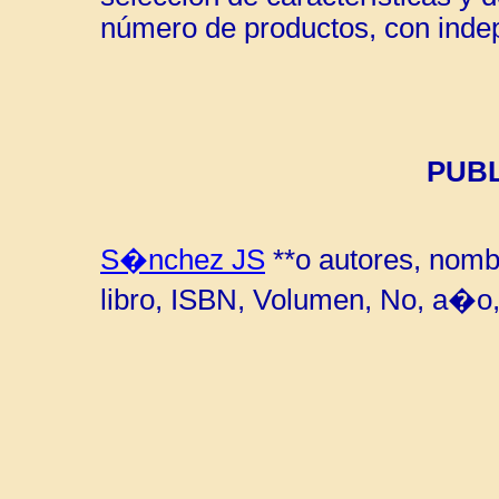
número de productos, con indep
PUB
S�nchez JS
**o autores, nombr
libro, ISBN, Volumen, No, a�o,