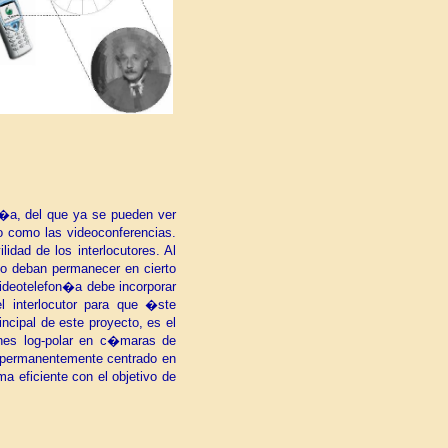
n�a, del que ya se pueden ver
o como las videoconferencias.
idad de los interlocutores. Al
no deban permanecer en cierto
videotelefon�a debe incorporar
 interlocutor para que �ste
ncipal de este proyecto, es el
nes log-polar en c�maras de
er permanentemente centrado en
a eficiente con el objetivo de