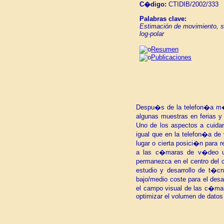
C�digo:
CTIDIB/2002/333
Palabras clave:
Estimación de movimiento, se
log-polar
Resumen
Publicaciones
Despu�s de la telefon�a m�vi
algunas muestras en ferias y
Uno de los aspectos a cuidar 
igual que en la telefon�a de
lugar o cierta posici�n para 
a las c�maras de v�deo un 
permanezca en el centro del c
estudio y desarrollo de t�
bajo/medio coste para el desa
el campo visual de las c�mara
optimizar el volumen de datos