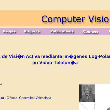
s de Visi�n Activa mediante Im�genes Log-Polar
en Video-Telefon�a
:
ra i Ciència. Generalitat Valenciana