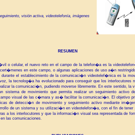
guimiento, visión activa, videotelefonía, imágenes
RESUMEN
l o celular, el nuevo reto en el campo de la telefon�a es la videotelefo
 cert�menes en este campo, o algunas aplicaciones de uso a�n restringid
durante el establecimiento de la comunicaci�n videotelef�nica es la movil
 voz, la tecnolog�a ha evolucionado para conseguir que los interlocutores 
realizar la comunicaci�n, pudiendo moverse libremente. En este sentido, la 
sistema de movimiento que permita realizar un seguimiento activo del
ampo visual de las c�mara y as� facilitar la comunicaci�n. El objetivo pri
cnicas de detecci�n de movimiento y seguimiento activo mediante im�ge
rrollo de un sistema y su utilizaci�n en videotelefon�a, con el fin de ten
s a los interlocutores y que la informaci�n visual sea representada de form
 en las comunicaciones.